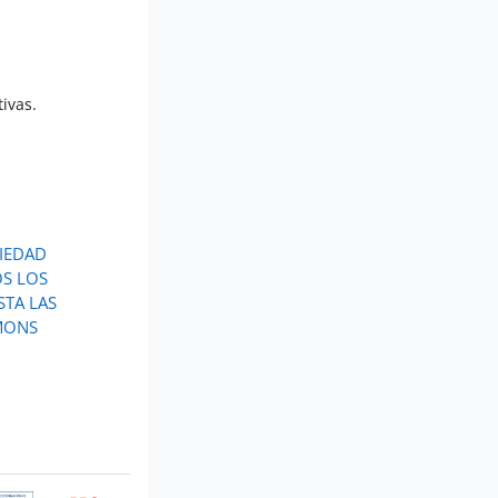
ivas.
IEDAD 
S LOS 
TA LAS 
MONS 