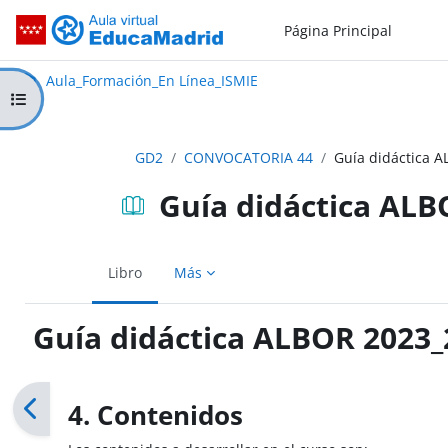
Salta al contenido principal
Página Principal
Aula_Formación_En Línea_ISMIE
Aula Virtual de EducaMadrid:
Aula_Formación_En Línea_ISMIE
Abrir índice del curso
GD2
CONVOCATORIA 44
Guía didáctica 
Guía didáctica ALB
Libro
Más
Guía didáctica ALBOR 2023_
Requisitos de finalización
4. Contenidos