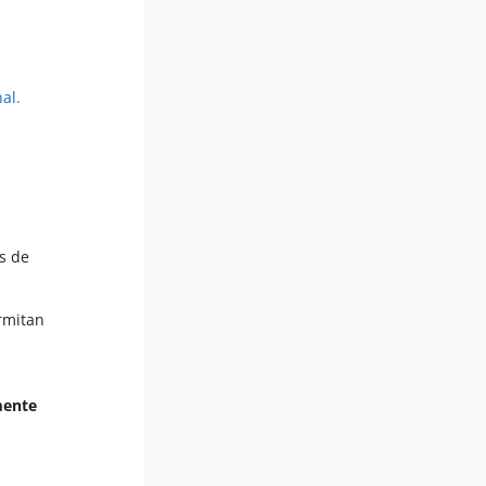
al.
es de
ermitan
mente