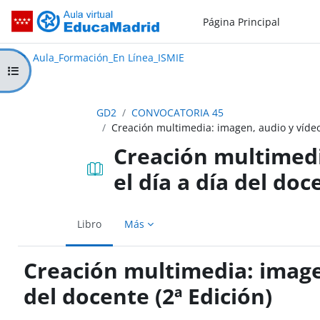
Salta al contenido principal
Página Principal
Aula_Formación_En Línea_ISMIE
Aula Virtual de EducaMadrid:
Aula_Formación_En Línea_ISMIE
Abrir índice del curso
GD2
CONVOCATORIA 45
Creación multimedia: imagen, audio y vídeo 
Creación multimedi
el día a día del doc
Libro
Más
Creación multimedia: imagen
del docente (2ª Edición)