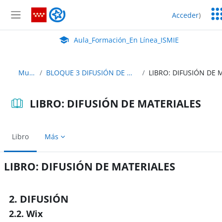
Salta al contenido principal
Ser
Aula_Formación_En Línea_ISMIE
Acceder
)
Ed
Panel lateral
Aula Virtual de EducaMadrid:
Aula_Formación_En Línea_ISMIE
Mus24
BLOQUE 3 DIFUSIÓN DE MATERIALES
LIBRO: DIFUSIÓN DE MATERIALES
Libro
Más
LIBRO: DIFUSIÓN DE MATERIALES
Requisitos de finalización
2. DIFUSIÓN
2.2. Wix