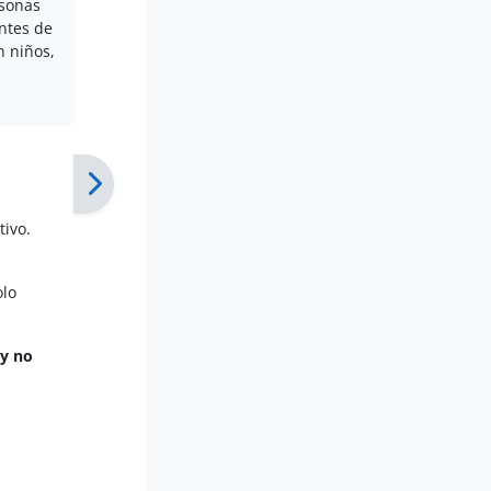
rsonas
antes de
n niños,
tivo.
olo
 y no