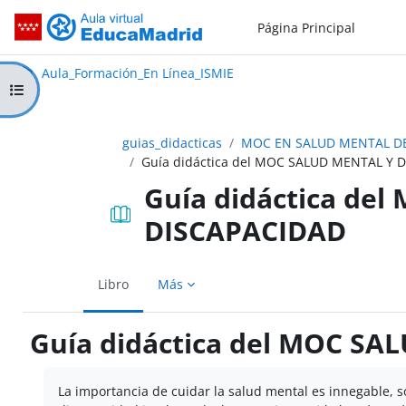
Salta al contenido principal
Página Principal
Aula_Formación_En Línea_ISMIE
Aula Virtual de EducaMadrid:
Aula_Formación_En Línea_ISMIE
Abrir índice del curso
guias_didacticas
MOC EN SALUD MENTAL DE
Guía didáctica del MOC SALUD MENTAL Y 
Guía didáctica de
DISCAPACIDAD
Libro
Más
Guía didáctica del MOC S
Requisitos de finalización
La importancia de cuidar la salud mental es innegable, 