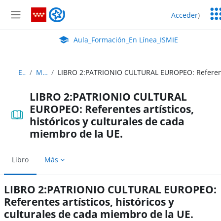
Salta al contenido principal
Ser
Aula_Formación_En Línea_ISMIE
Acceder
)
Ed
Panel lateral
Aula Virtual de EducaMadrid:
Aula_Formación_En Línea_ISMIE
EU_1
Módulo 2
LIBRO 2:PATRIONIO CULTURAL
EUROPEO: Referentes artísticos,
históricos y culturales de cada
miembro de la UE.
Libro
Más
LIBRO 2:PATRIONIO CULTURAL EUROPEO:
Referentes artísticos, históricos y
culturales de cada miembro de la UE.