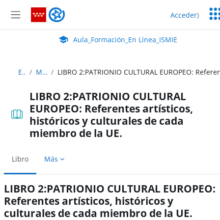
Salta al contenido principal
Ser
Aula_Formación_En Línea_ISMIE
Acceder
)
Ed
Panel lateral
Aula Virtual de EducaMadrid:
Aula_Formación_En Línea_ISMIE
EU_1
Módulo 2
LIBRO 2:PATRIONIO CULTURAL
EUROPEO: Referentes artísticos,
históricos y culturales de cada
miembro de la UE.
Libro
Más
LIBRO 2:PATRIONIO CULTURAL EUROPEO:
Referentes artísticos, históricos y
culturales de cada miembro de la UE.