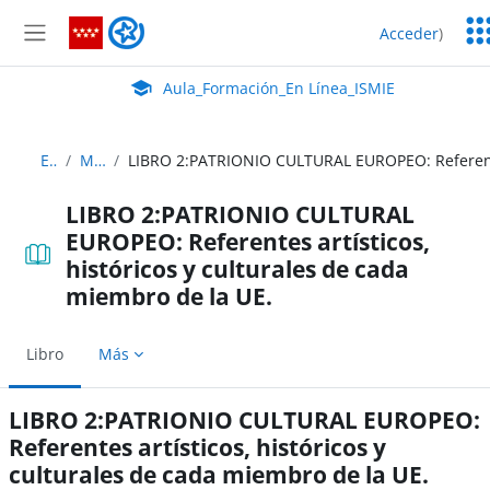
Salta al contenido principal
Ser
Aula_Formación_En Línea_ISMIE
Acceder
)
Ed
Panel lateral
Aula Virtual de EducaMadrid:
Aula_Formación_En Línea_ISMIE
EU_1
Módulo 2
LIBRO 2:PATRIONIO CULTURAL
EUROPEO: Referentes artísticos,
históricos y culturales de cada
miembro de la UE.
Libro
Más
LIBRO 2:PATRIONIO CULTURAL EUROPEO:
Referentes artísticos, históricos y
culturales de cada miembro de la UE.