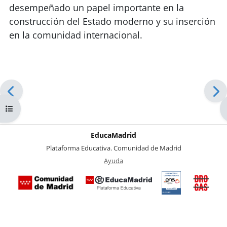
desempeñado un papel importante en la
construcción del Estado moderno y su inserción
en la comunidad internacional.
Abrir índice del curso
EducaMadrid
-
Plataforma Educativa. Comunidad de Madrid
-
Ayuda
(en ventana nueva)
Certificación
Buzó
de
anóni
conformidad
del Pl
con el
Region
Esquema
contra 
Nacional de
Drogas
Seguridad
la
(categoría
Comuni
MEDIA). El
de Mad