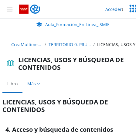
Salta al contenido principal
Ser
Aula_Formación_En Línea_ISMIE
Acceder
)
Ed
Panel lateral
Aula Virtual de EducaMadrid:
Aula_Formación_En Línea_ISMIE
CreaMultimedia_25_Contenidos
TERRITORIO 0: PRUEBA DE ACCESO A LA RAM
LICENCIAS, USOS Y BÚSQUEDA DE
CONTENIDOS
Libro
Más
LICENCIAS, USOS Y BÚSQUEDA DE
CONTENIDOS
Requisitos de finalización
4. Acceso y búsqueda de contenidos