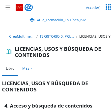
Salta al contenido principal
Ser
Aula_Formación_En Línea_ISMIE
Acceder
)
Ed
Panel lateral
Aula Virtual de EducaMadrid:
Aula_Formación_En Línea_ISMIE
CreaMultimedia_25_Contenidos
TERRITORIO 0: PRUEBA DE ACCESO A LA RAM
LICENCIAS, USOS Y BÚSQUEDA DE
CONTENIDOS
Libro
Más
LICENCIAS, USOS Y BÚSQUEDA DE
CONTENIDOS
Requisitos de finalización
4. Acceso y búsqueda de contenidos