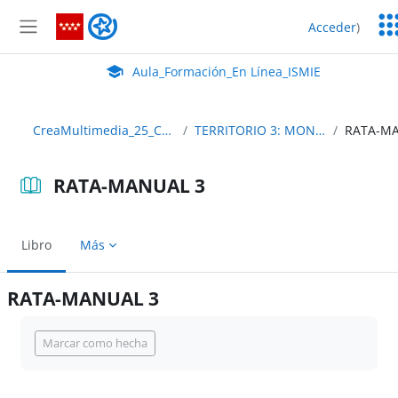
Salta al contenido principal
Ser
Aula_Formación_En Línea_ISMIE
Acceder
)
Ed
Panel lateral
Aula Virtual de EducaMadrid:
Aula_Formación_En Línea_ISMIE
CreaMultimedia_25_Contenidos
TERRITORIO 3: MONTE-VIDEO
RATA-MANUAL 3
Libro
Más
RATA-MANUAL 3
Requisitos de finalización
Marcar como hecha