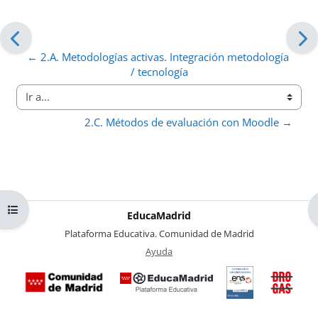
← 2.A. Metodologías activas. Integración metodología 
/ tecnología
Ir a...
2.C. Métodos de evaluación con Moodle →
Abrir índice del curso
EducaMadrid
-
Plataforma Educativa. Comunidad de Madrid
-
Ayuda
(en ventana nueva)
Certificación
Buzó
de
anóni
conformidad
del Pl
con el
Region
Esquema
contra 
Nacional de
Drogas