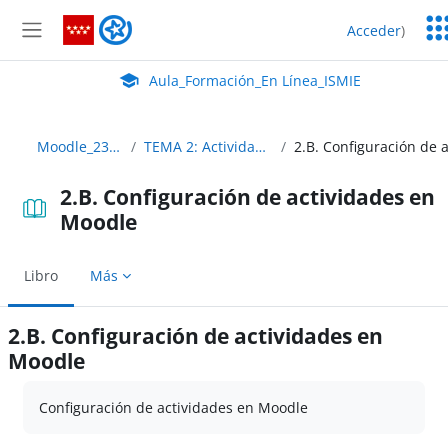
Salta al contenido principal
Ser
Aula_Formación_En Línea_ISMIE
Acceder
)
Ed
Panel lateral
Aula Virtual de EducaMadrid:
Aula_Formación_En Línea_ISMIE
Moodle_2324_Abierto
TEMA 2: Actividades y evaluación
2.B. Configuración de actividades en
Moodle
Libro
Más
2.B. Configuración de actividades en
Moodle
Requisitos de finalización
Configuración de actividades en Moodle