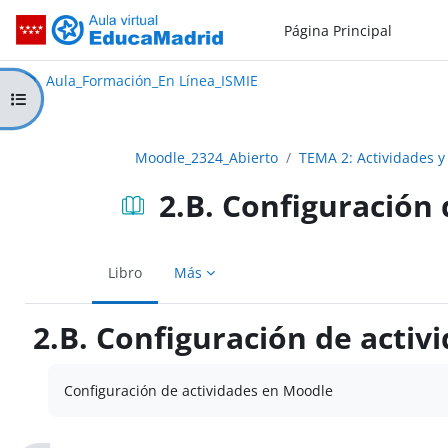
Salta al contenido principal
Página Principal
Aula_Formación_En Línea_ISMIE
Aula Virtual de EducaMadrid:
Aula_Formación_En Línea_ISMIE
Abrir índice del curso
Moodle_2324_Abierto
TEMA 2: Actividades y
2.B. Configuración
Libro
Más
2.B. Configuración de acti
Requisitos de finalización
Configuración de actividades en Moodle