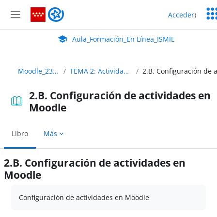
Salta al contenido principal
Ser
Aula_Formación_En Línea_ISMIE
Acceder
)
Ed
Panel lateral
Aula Virtual de EducaMadrid:
Aula_Formación_En Línea_ISMIE
Moodle_2324_Abierto
TEMA 2: Actividades y evaluación
2.B. Configuración de actividades en
Moodle
Libro
Más
2.B. Configuración de actividades en
Moodle
Requisitos de finalización
Configuración de actividades en Moodle