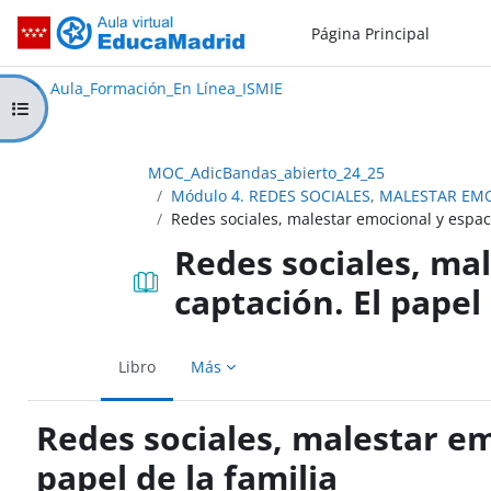
Salta al contenido principal
Página Principal
Aula_Formación_En Línea_ISMIE
Aula Virtual de EducaMadrid:
Aula_Formación_En Línea_ISMIE
Abrir índice del curso
MOC_AdicBandas_abierto_24_25
Módulo 4. REDES SOCIALES, MALESTAR EMO
Redes sociales, malestar emocional y espaci
Redes sociales, ma
captación. El papel 
Libro
Más
Redes sociales, malestar em
papel de la familia