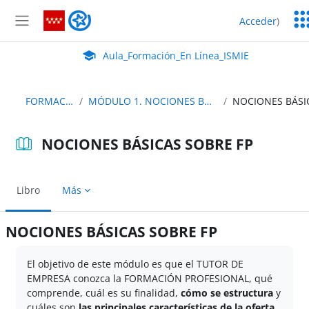
Salta al contenido principal
Ser
Aula_Formación_En Línea_ISMIE
Acceder
)
Ed
Panel lateral
Aula Virtual de EducaMadrid:
Aula_Formación_En Línea_ISMIE
FORMACIÓN TE
MÓDULO 1. NOCIONES BÁSICAS SOBRE FP
NOCIONES BÁSICAS SOBRE FP
Libro
Más
NOCIONES BÁSICAS SOBRE FP
Requisitos de finalización
El objetivo de este módulo es que el TUTOR DE
EMPRESA conozca la FORMACIÓN PROFESIONAL, qué
comprende, cuál es su finalidad,
cómo se estructura
y
cuáles son
las principales características de la oferta