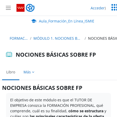
Salta al contenido principal
Ser
Aula_Formación_En Línea_ISMIE
Acceder
)
Ed
Panel lateral
Aula Virtual de EducaMadrid:
Aula_Formación_En Línea_ISMIE
FORMACIÓN TE
MÓDULO 1. NOCIONES BÁSICAS SOBRE FP
NOCIONES BÁSICAS SOBRE FP
Libro
Más
NOCIONES BÁSICAS SOBRE FP
Requisitos de finalización
El objetivo de este módulo es que el TUTOR DE
EMPRESA conozca la FORMACIÓN PROFESIONAL, qué
comprende, cuál es su finalidad,
cómo se estructura
y
cuáles son
las principales características de la oferta