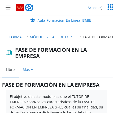
Salta al contenido principal
Ser
Aula_Formación_En Línea_ISMIE
Acceder
)
Ed
Panel lateral
Aula Virtual de EducaMadrid:
Aula_Formación_En Línea_ISMIE
FORMACIÓN TE
MÓDULO 2. FASE DE FORMACIÓN EN LA EMPRESA
FASE DE FORMACIÓN EN LA
EMPRESA
Libro
Más
FASE DE FORMACIÓN EN LA EMPRESA
Requisitos de finalización
El objetivo de este módulo es que el TUTOR DE
EMPRESA conozca las características de la FASE DE
FORMACIÓN EN EMPRESA (FFE), cuál es su finalidad, su
duración, cómo se distribuye a lo largo del ciclo