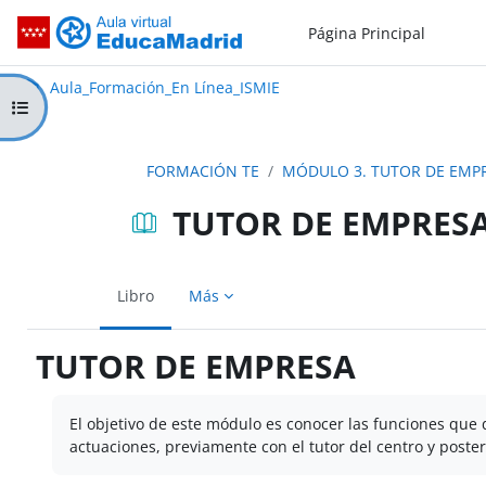
Salta al contenido principal
Página Principal
Aula_Formación_En Línea_ISMIE
Aula Virtual de EducaMadrid:
Aula_Formación_En Línea_ISMIE
Abrir índice del curso
FORMACIÓN TE
MÓDULO 3. TUTOR DE EMP
TUTOR DE EMPRES
Libro
Más
TUTOR DE EMPRESA
Requisitos de finalización
El objetivo de este módulo es conocer las funciones que
actuaciones, previamente con el tutor del centro y poste