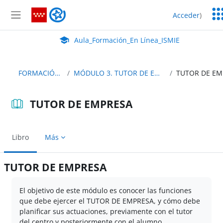
Salta al contenido principal
Ser
Aula_Formación_En Línea_ISMIE
Acceder
)
Ed
Panel lateral
Aula Virtual de EducaMadrid:
Aula_Formación_En Línea_ISMIE
FORMACIÓN TE
MÓDULO 3. TUTOR DE EMPRESA
TUTOR DE EMPRESA
Libro
Más
TUTOR DE EMPRESA
Requisitos de finalización
El objetivo de este módulo es conocer las funciones
que debe ejercer el TUTOR DE EMPRESA, y cómo debe
planificar sus actuaciones, previamente con el tutor
del centro y posteriormente con el alumno.