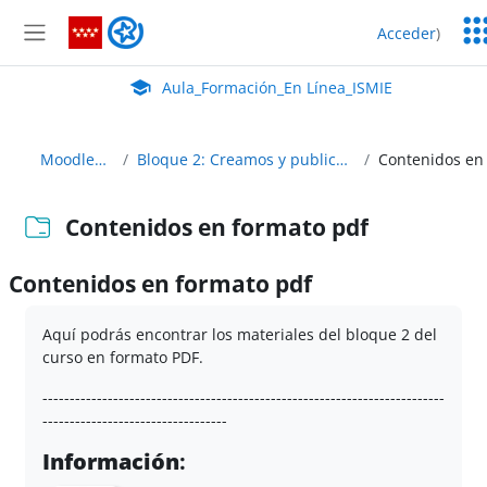
Salta al contenido principal
Ser
Aula_Formación_En Línea_ISMIE
Acceder
)
Ed
Panel lateral
Aula Virtual de EducaMadrid:
Aula_Formación_En Línea_ISMIE
MoodleAbierto
Bloque 2: Creamos y publicamos contenidos
Contenidos en formato pdf
Contenidos en formato pdf
Requisitos de finalización
Aquí podrás encontrar los materiales del bloque 2 del
curso en formato PDF.
--------------------------------------------------------------------------
----------------------------------
Información
: