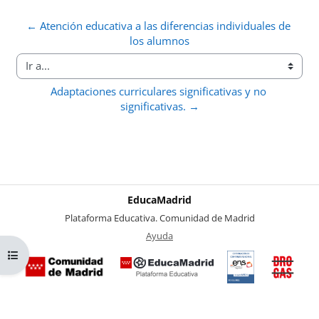
← Atención educativa a las diferencias individuales de 
los alumnos
Ir a...
Adaptaciones curriculares significativas y no 
significativas. →
EducaMadrid
-
Plataforma Educativa. Comunidad de Madrid
-
Ayuda
(en ventana nueva)
Abrir índice del curso
Certificación
Buzó
de
anóni
conformidad
del Pl
con el
Region
Esquema
contra 
Nacional de
Drogas
Seguridad
la
(categoría
Comuni