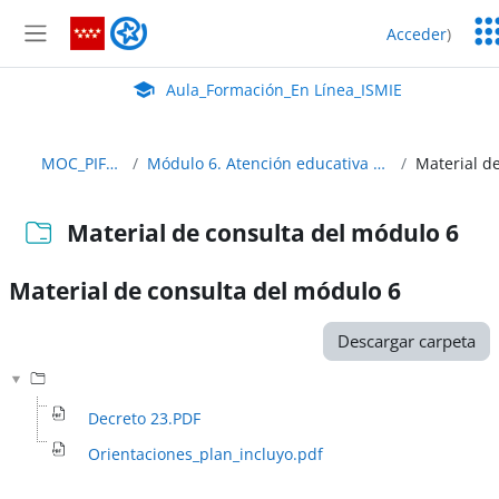
Salta al contenido principal
Ser
Aula_Formación_En Línea_ISMIE
Acceder
)
Ed
Panel lateral
Aula Virtual de EducaMadrid:
Aula_Formación_En Línea_ISMIE
MOC_PIFEPD_EIP_Abierto
Módulo 6. Atención educativa a las diferencias individuales de los alumnos
Material de consulta del módulo 6
Material de consulta del módulo 6
Requisitos de finalización
Descargar carpeta
Decreto 23.PDF
Orientaciones_plan_incluyo.pdf