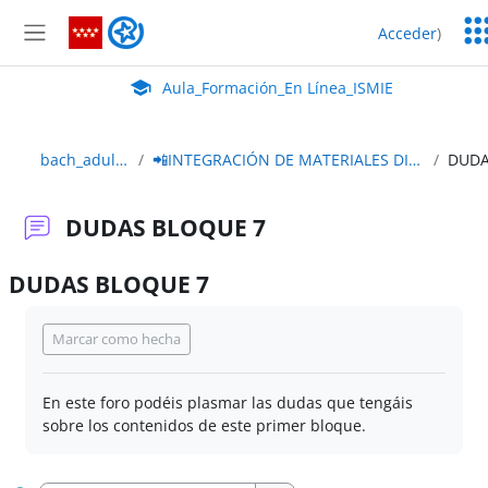
Salta al contenido principal
Ser
Aula_Formación_En Línea_ISMIE
Acceder
)
Ed
Panel lateral
Aula Virtual de EducaMadrid:
Aula_Formación_En Línea_ISMIE
bach_adultos_2edición
📲INTEGRACIÓN DE MATERIALES DIDÁCTICOS DE OTRAS PLATAFORMAS
DUDAS BLOQUE 7
DUDAS BLOQUE 7
Requisitos de finalización
Marcar como hecha
En este foro podéis plasmar las dudas que tengáis
sobre los contenidos de este primer bloque.