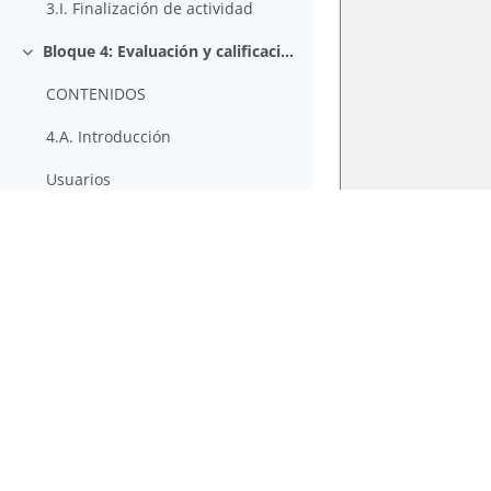
3.I. Finalización de actividad
Bloque 4: Evaluación y calificación
Colapsar
CONTENIDOS
4.A. Introducción
Usuarios
4.B. Usuarios: Roles y Matriculaciones
4.C. Usuarios: Grupos y Agrupamientos
Para la evaluación y calificación
4.D. Escalas
4.E. Competencias
4.F. Calificando actividades y tareas
◀︎ 2.B. Usando los 
4.G. Finalización curso