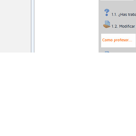
filtros
Ir a...