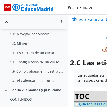
Salta al contenido principal
Bloque 1: Configuramos nuestro curso
Página Principal
Colapsar
Aula_Formación_En Línea_ISMIE
CONTENIDOS
Aula Virtual de Educa
Aula_Formación_E
1.A. Introducción
1.B. Navegar por Moodle
1.C. Mi perfil
1.D. Estructura de un curso
2.C Las et
1.E. Configuración de un curso
Requisitos de final
1.F. Cómo trabajar en nuestro curso
Las etiquetas son
temas/secciones d
1.G. El Calendario del curso
Bloque 2: Creamos y publicamos contenidos
Colapsar
TOC
CONTENIDOS
Qué son las Etiq