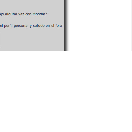
2.D. Página ▶︎