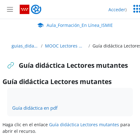
Salta al contenido principal
Ser
Aula_Formación_En Línea_ISMIE
Acceder
)
Ed
Panel lateral
Aula Virtual de EducaMadrid:
Aula_Formación_En Línea_ISMIE
guias_didacticas
MOOC Lectores Mutantes
Guía didáctica Lectores mutantes
Guía didáctica Lectores mutantes
Requisitos de finalización
Guía didáctica en pdf
Haga clic en el enlace
Guía didáctica Lectores mutantes
para
abrir el recurso.