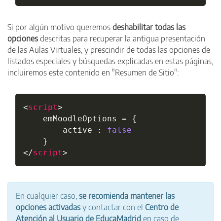
Si por algún motivo queremos
deshabilitar todas las
opciones
descritas para recuperar la antigua presentación
de las Aulas Virtuales, y prescindir de todas las opciones de
listados especiales y búsquedas explicadas en estas páginas,
incluiremos este contenido en "Resumen de Sitio":
<
script
>
	emMoodleOptions 
=
{
		active 
:
false
}
</
script
>
En cualquier caso,
se recomienda mantener las
opciones activadas
y contactar con el
Centro de
Atención al Usuario de EducaMadrid
en caso de