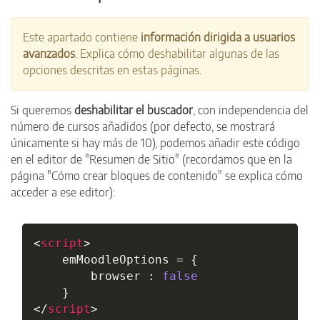
Este apartado contiene
información dirigida a usuarios
avanzados
. Explica cómo deshabilitar algunas de las
opciones descritas en estas páginas.
Si queremos
deshabilitar el buscador
, con independencia del
número de cursos añadidos (por defecto, se mostrará
únicamente si hay más de 10), podemos añadir este código
en el editor de "Resumen de Sitio" (recordamos que en la
página "Cómo crear bloques de contenido" se explica cómo
acceder a ese editor):
<
script
>
	emMoodleOptions 
=
{
		browser 
:
false
}
</
script
>