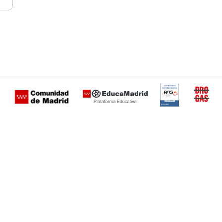
Certificación
Buzón
de
anónimo
conformidad
del Plan
con el
Regional
Esquema
contra las
Nacional de
Drogas de