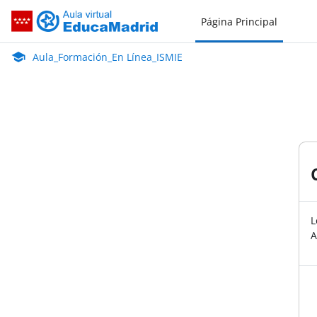
Salta al contenido principal
Página Principal
Aula_Formación_En Línea_ISMIE
Aula Virtual de EducaMadrid:
Aula_Formación_En Línea_ISMIE
L
A