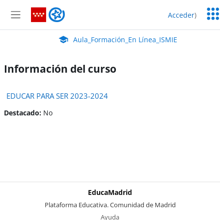
Salta al contenido principal
Serv
Aula_Formación_En Línea_ISMIE
Acceder
)
Edu
Panel lateral
Aula Virtual de EducaMadrid:
Aula_Formación_En Línea_ISMIE
Información del curso
EDUCAR PARA SER 2023-2024
Destacado
:
No
EducaMadrid
-
Plataforma Educativa. Comunidad de Madrid
-
Ayuda
(en ventana nueva)