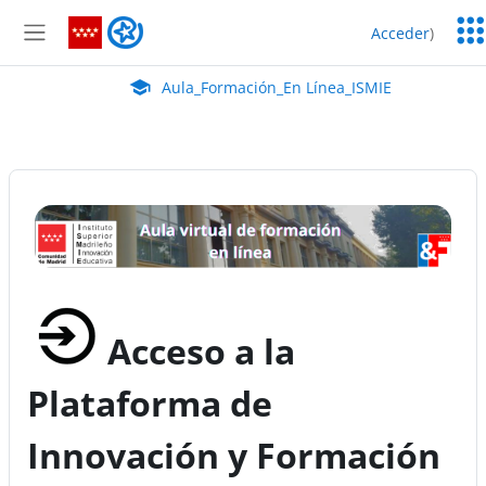
Salta al contenido principal
Serv
Aula_Formación_En Línea_ISMIE
Acceder
)
Edu
Panel lateral
Aula Virtual de EducaMadrid:
Aula_Formación_En Línea_ISMIE
Aula Virtual de Formación en línea (ISMIE)
Acceso a la
Plataforma de
Innovación y Formación