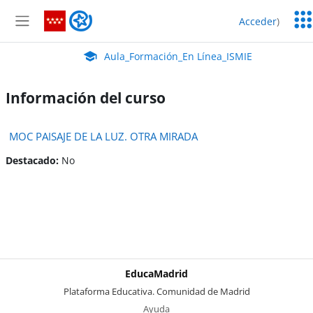
Salta al contenido principal
Serv
Aula_Formación_En Línea_ISMIE
Acceder
)
Edu
Panel lateral
Aula Virtual de EducaMadrid:
Aula_Formación_En Línea_ISMIE
Información del curso
MOC PAISAJE DE LA LUZ. OTRA MIRADA
Destacado
:
No
EducaMadrid
-
Plataforma Educativa. Comunidad de Madrid
-
Ayuda
(en ventana nueva)