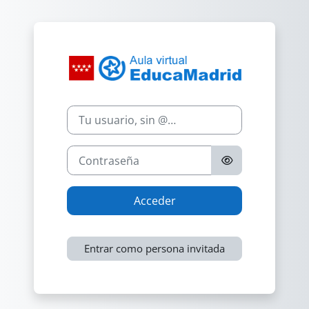
Salta al contenido principal
Nombre de usuario
Contraseña
Acceder
Entrar como persona invitada