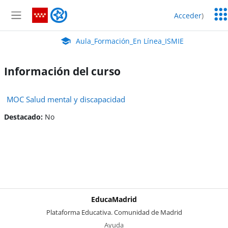
Salta al contenido principal
Serv
Aula_Formación_En Línea_ISMIE
Acceder
)
Edu
Panel lateral
Aula Virtual de EducaMadrid:
Aula_Formación_En Línea_ISMIE
Información del curso
MOC Salud mental y discapacidad
Destacado
:
No
EducaMadrid
-
Plataforma Educativa. Comunidad de Madrid
-
Ayuda
(en ventana nueva)