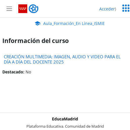
Salta al contenido principal
Serv
Aula_Formación_En Línea_ISMIE
Acceder
)
Edu
Panel lateral
Aula Virtual de EducaMadrid:
Aula_Formación_En Línea_ISMIE
Información del curso
CREACIÓN MULTIMEDIA: IMAGEN, AUDIO Y VIDEO PARA EL
DÍA A DÍA DEL DOCENTE 2025
Destacado
:
No
EducaMadrid
-
Plataforma Educativa. Comunidad de Madrid
-