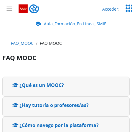
Salta al contenido principal
Ser
Aula_Formación_En Línea_ISMIE
Acceder
)
Ed
Panel lateral
Aula Virtual de EducaMadrid:
Aula_Formación_En Línea_ISMIE
FAQ_MOOC
FAQ MOOC
FAQ MOOC
Perfilado de sección
¿Qué es un MOOC?
¿Hay tutoría o profesores/as?
¿Cómo navego por la plataforma?