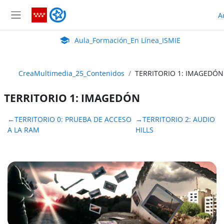
Salta al contenido principal
Aula_Formación_En Línea_ISMIE
A
Panel lateral
Aula Virtual de EducaMadrid:
Aula_Formación_En Línea_ISMIE
CreaMultimedia_25_Contenidos
TERRITORIO 1: IMAGEDÓN
TERRITORIO 1: IMAGEDÓN
Perfilado de sección
←
TERRITORIO 0: PRUEBA DE ACCESO
→
TERRITORIO 2: AUDIO
A LA RAM
HILLS