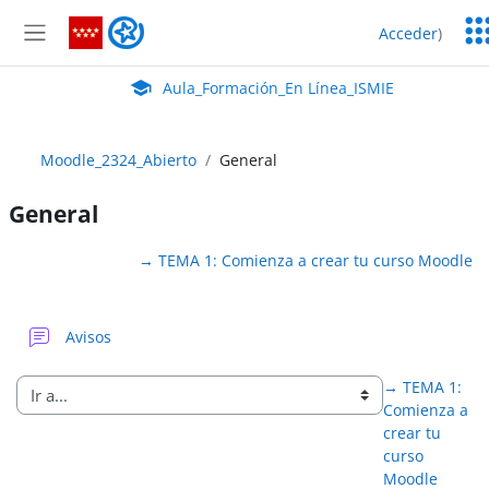
Salta al contenido principal
Ser
Aula_Formación_En Línea_ISMIE
Acceder
)
Ed
Panel lateral
Aula Virtual de EducaMadrid:
Aula_Formación_En Línea_ISMIE
Moodle_2324_Abierto
General
General
Perfilado de sección
→
TEMA 1: Comienza a crear tu curso Moodle
Foro
Avisos
→
TEMA 1:
Comienza a
crear tu
curso
Moodle