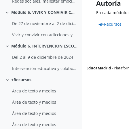
Redes sociales, malestar emocional y espacios de captación. El papel de la familia
Autoría
Módulo 5. VIVIR Y CONVIVIR CON ADICCIONES Y CON BANDAS. EL PAPEL DE LA FAMILIA
En cada módulo c
Colapsar
De 27 de noviembre al 2 de diciembre de 2024
◀︎
+Recursos
Vivir y convivir con adicciones y con bandas. El papel de la familia
Módulo 6. INTERVENCIÓN ESCOLAR Y COLABORACIÓN DE LA FAMILIA
Colapsar
Del 2 al 9 de diciembre de 2024
EducaMadrid
-
Platafor
Intervención educativa y colaboración con la familia
+Recursos
Colapsar
Área de texto y medios
Área de texto y medios
Área de texto y medios
Área de texto y medios