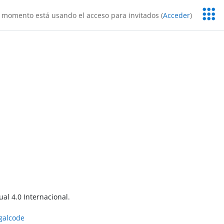
Servic
 momento está usando el acceso para invitados (
Acceder
)
Educa
al 4.0 Internacional.
egalcode