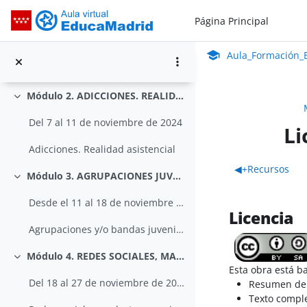
Salta al contenido principal
Módulo 1. CONCEPTO DE ADICCIÓN. FACTORES DE PROTECCIÓN Y SEÑALES DE ALARMA
Página Principal
Colapsar
Aula_Formación_En Línea_ISMIE
Del 28 de octubre al 7 de noviembre de 2024
Aula Virtual de Educa
Aula_Formación_E
¿Qué es una adicción? Factores de protección y señales de alarma
Módulo 2. ADICCIONES. REALIDAD ASISTENCIAL
Colapsar
Del 7 al 11 de noviembre de 2024
Li
Adicciones. Realidad asistencial
Perfila
◀︎
+Recursos
Módulo 3. AGRUPACIONES JUVENILES VIOLENTAS
Colapsar
Desde el 11 al 18 de noviembre de 2024
Licencia
Agrupaciones y/o bandas juveniles violentas
Módulo 4. REDES SOCIALES, MALESTAR EMOCIONAL Y ESPACIOS DE CAPTACIÓN. EL PAPEL DE LA FAMILIA
Colapsar
Esta obra está b
Del 18 al 27 de noviembre de 2024
Resumen de 
Texto comple