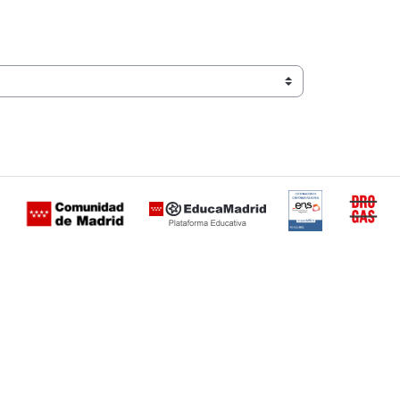
Certificación
Buzón
de
anónimo
conformidad
del Plan
con el
Regional
Esquema
contra las