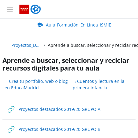
Salta al contenido principal
Aula_Formación_En Línea_ISMIE
Panel lateral
Aula Virtual de EducaMadrid:
Aula_Formación_En Línea_ISMIE
Proyectos_Destacados
Aprende a buscar, seleccionar y reciclar
recursos digitales para tu aula
Perfilado de sección
←
Crea tu portfolio, web o blog
→
Cuentos y lectura en la
en EducaMadrid
primera infancia
URL
Proyectos destacados 2019/20 GRUPO A
URL
Proyectos destacados 2019/20 GRUPO B