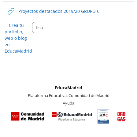
URL
Proyectos destacados 2019/20 GRUPO C
←
Crea tu
portfolio,
web o blog
en
EducaMadrid
EducaMadrid
-
Plataforma Educativa. Comunidad de Madrid
-
Ayuda
(en ventana nueva)
Certificación
Buzó
de
anóni
conformidad
del Pl
con el
Region
Esquema
contra 
Nacional de
Drogas
Seguridad
la
(categoría