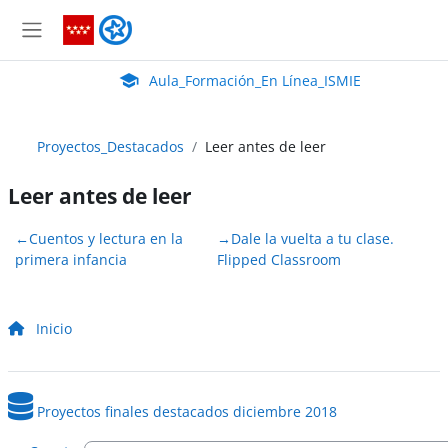
Salta al contenido principal
Aula_Formación_En Línea_ISMIE
Panel lateral
Aula Virtual de EducaMadrid:
Aula_Formación_En Línea_ISMIE
Proyectos_Destacados
Leer antes de leer
Leer antes de leer
Perfilado de sección
←
Cuentos y lectura en la
→
Dale la vuelta a tu clase.
primera infancia
Flipped Classroom
Inicio
Proyectos finales destacados diciembre 2018