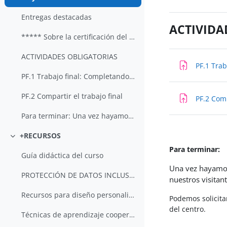
Colapsar
Entregas destacadas
ACTIVIDA
***** Sobre la certificación del curso *****
ACTIVIDADES OBLIGATORIAS
PF.1 Trab
PF.1 Trabajo final: Completando tu espacio real
PF.2 Compartir el trabajo final
PF.2 Comp
Para terminar: Una vez hayamos completado nuestro ...
+RECURSOS
Colapsar
Para terminar:
Guía didáctica del curso
Una vez hayamos
PROTECCIÓN DE DATOS INCLUSIÓN DERECHOS DE AUTOR RE...
nuestros visitan
Recursos para diseño personalizado y accesible de ...
Podemos solicita
del centro.
Técnicas de aprendizaje cooperativo. Ubuntu, I am because we are.