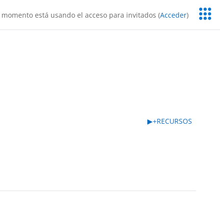
Servic
 momento está usando el acceso para invitados (
Acceder
)
Educa
▶︎
+RECURSOS