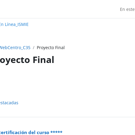
En este
Madrid:
n Línea_ISMIE
WebCentro_C35
Proyecto Final
oyecto Final
do de sección
estacadas
certificación del curso *****