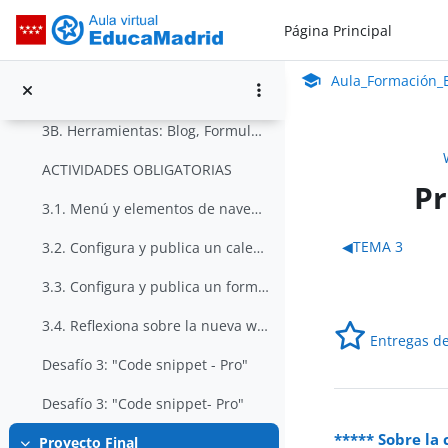
Salta al contenido principal
TEMA 3
Colapsar
Página Principal
Aula_Formación_En Línea_ISMIE
CONTENIDOS
Aula Virtual de Educa
Aula_Formación_E
3A. Estructura y navegabilidad
3B. Herramientas: Blog, Formulario, Slider, ...
ACTIVIDADES OBLIGATORIAS
Pr
3.1. Menú y elementos de navegación en nuestras páginas
Perfila
◀︎
TEMA 3
3.2. Configura y publica un calendario de eventos
3.3. Configura y publica un formulario de contacto
3.4. Reflexiona sobre la nueva web desarrollada para tu centro
Entregas d
Desafío 3: "Code snippet - Pro"
Desafío 3: "Code snippet- Pro"
***** Sobre la 
Proyecto Final