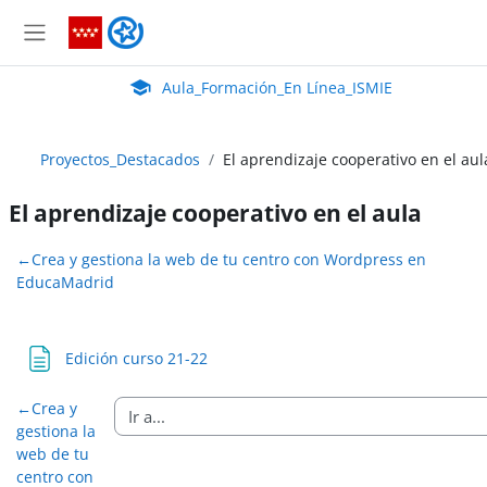
Salta al contenido principal
Aula_Formación_En Línea_ISMIE
Panel lateral
Aula Virtual de EducaMadrid:
Aula_Formación_En Línea_ISMIE
Proyectos_Destacados
El aprendizaje cooperativo en el aul
El aprendizaje cooperativo en el aula
Perfilado de sección
←
Crea y gestiona la web de tu centro con Wordpress en
EducaMadrid
Página
Edición curso 21-22
←
Crea y
gestiona la
web de tu
centro con