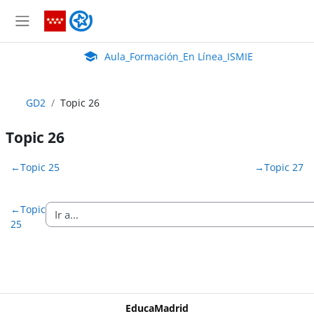
Salta al contenido principal
Aula_Formación_En Línea_ISMIE
Panel lateral
Aula Virtual de EducaMadrid:
Aula_Formación_En Línea_ISMIE
GD2
Topic 26
Topic 26
Perfilado de sección
←
Topic 25
→
Topic 27
←
Topic
25
EducaMadrid