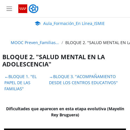
Salta al contenido principal
Aula_Formación_En Línea_ISMIE
Panel lateral
Aula Virtual de EducaMadrid:
Aula_Formación_En Línea_ISMIE
MOOC Preven_Familias_24_Abierto
BLOQUE 2. "SALUD MENTAL EN LA
ADOLESCENCIA"
Perfilado de sección
←
BLOQUE 1. "EL
→
BLOQUE 3. "ACOMPAÑAMIENTO
PAPEL DE LAS
DESDE LOS CENTROS EDUCATIVOS"
FAMILIAS"
Dificultades que aparecen en esta etapa evolutiva (Mayelín
Rey Bruguera)