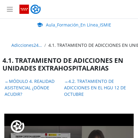
Salta al contenido principal
Aula_Formación_En Línea_ISMIE
Panel lateral
Aula Virtual de EducaMadrid:
Aula_Formación_En Línea_ISMIE
Adicciones24_ABIERTO
4.1. TRATAMIENTO DE ADICCIONES EN
UNIDADES EXTRAHOSPITALARIAS
Perfilado de sección
←
MÓDULO 4. REALIDAD
→
4.2. TRATAMIENTO DE
ASISTENCIAL ¿DÓNDE
ADICCIONES EN EL HGU 12 DE
ACUDIR?
OCTUBRE