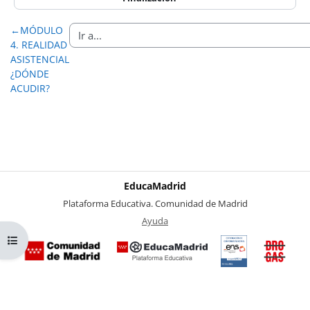
←
MÓDULO
4. REALIDAD
ASISTENCIAL
¿DÓNDE
ACUDIR?
EducaMadrid
-
Plataforma Educativa. Comunidad de Madrid
-
Ayuda
(en ventana nueva)
Abrir índice del curso
Certificación
Buzó
de
anóni
conformidad
del Pl
con el
Region
Esquema
contra 
Nacional de
Drogas
Seguridad
la
(categoría
Comuni
MEDIA). El
de Mad