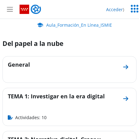
Salta al contenido principal
Serv
Aula_Formación_En Línea_ISMIE
Acceder
)
Edu
Panel lateral
Aula Virtual de EducaMadrid:
Aula_Formación_En Línea_ISMIE
Del papel a la nube
Perfilado de sección
General
Ir a 
TEMA 1: Investigar en la era digital
Ir a s
Actividades: 10