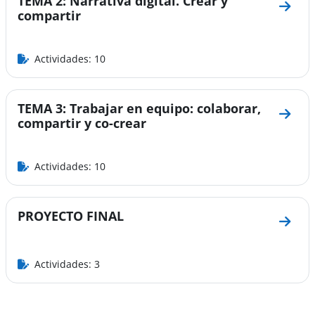
TEMA 2: Narrativa digital. Crear y
Ir a s
compartir
Actividades: 10
TEMA 3: Trabajar en equipo: colaborar,
Ir a 
compartir y co-crear
Actividades: 10
PROYECTO FINAL
Ir a 
Actividades: 3