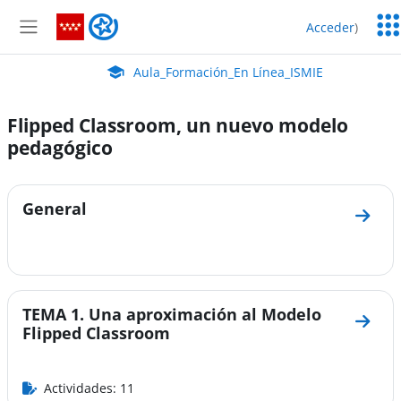
Salta al contenido principal
Serv
Aula_Formación_En Línea_ISMIE
Acceder
)
Edu
Panel lateral
Aula Virtual de EducaMadrid:
Aula_Formación_En Línea_ISMIE
Flipped Classroom, un nuevo modelo
pedagógico
Perfilado de sección
General
Ir a 
TEMA 1. Una aproximación al Modelo
Ir a 
Flipped Classroom
Actividades: 11