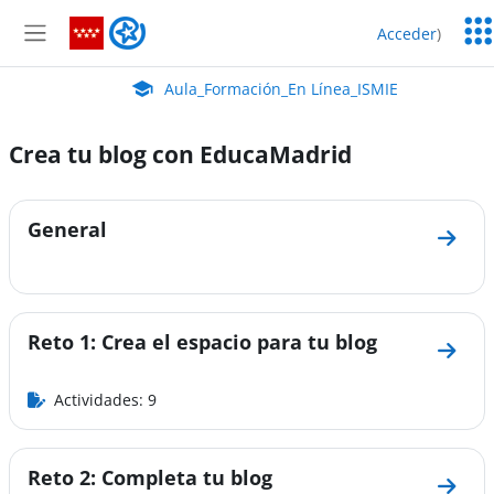
Salta al contenido principal
Serv
Aula_Formación_En Línea_ISMIE
Acceder
)
Edu
Panel lateral
Aula Virtual de EducaMadrid:
Aula_Formación_En Línea_ISMIE
Crea tu blog con EducaMadrid
Perfilado de sección
General
Ir a 
Reto 1: Crea el espacio para tu blog
Ir a s
Actividades: 9
Reto 2: Completa tu blog
Ir a 