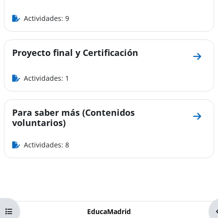
Actividades: 9
Proyecto final y Certificación
Ir a s
Actividades: 1
Para saber más (Contenidos
Ir a 
voluntarios)
Actividades: 8
Abrir índice del curso
EducaMadrid
-