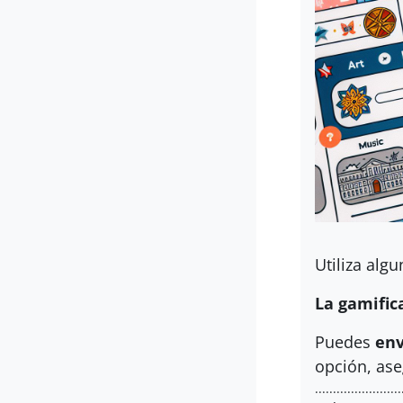
Utiliza algu
La gamific
Puedes
env
opción, ase
........................