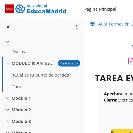
Salta al contenido principal
Página Principal
Aula_Formación_En Línea_ISMIE
Aula Virtual de Educa
Aula_Formación_E
Colapsar
Avisos
MÓDULO 0: ANTES DE EMPEZAR
Destacado
Colapsar
TAREA E
¿Cuál es tu punto de partida?
Foro
Requisitos de 
Apertura:
mart
Módulo 1
Cierre:
viernes
Colapsar
Módulo 2
Colapsar
Módulo 3
Colapsar
Módulo 4