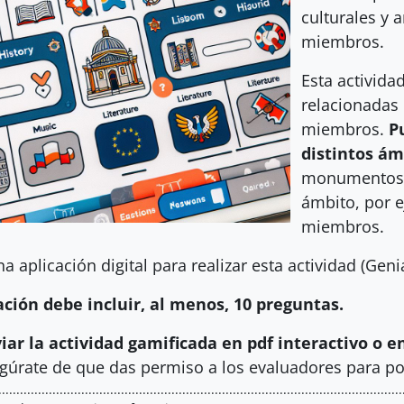
culturales y 
miembros.
Esta activid
relacionadas 
miembros.
P
distintos ám
monumentos…)
ámbito, por 
miembros.
na aplicación digital para realizar esta actividad (Gen
ación debe incluir, al menos, 10 preguntas.
iar la actividad gamificada en pdf interactivo o e
gúrate de que das permiso a los evaluadores para po
................................................................................................................