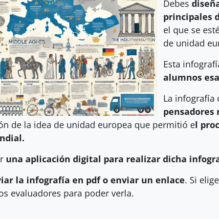
Debes
diseña
principales 
el que se est
de unidad eu
Esta infografí
alumnos esa
La infografía
pensadores 
ón de la idea de unidad europea que permitió e
l pro
ndial.
ir
una aplicación digital para realizar dicha infogr
iar la infografía en pdf o enviar un enlace
. Si eli
os evaluadores para poder verla.