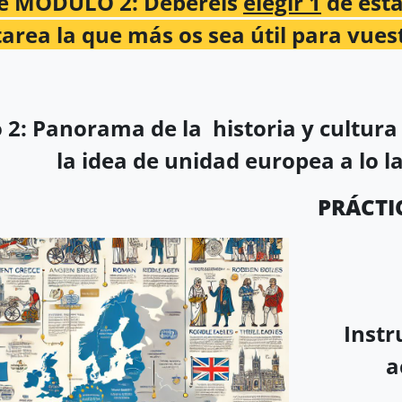
te MÓDULO 2: Deberéis
elegir 1
de esta
tarea la que más os sea útil para vues
2: Panorama de la historia y cultura
la idea de unidad europea a lo la
PRÁCTICA I L
Instr
a