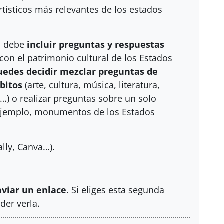
artísticos más relevantes de los estados
ad debe
incluir preguntas y respuestas
con el patrimonio cultural de los Estados
uedes decidir mezclar preguntas de
bitos
(arte, cultura, música, literatura,
 o realizar preguntas sobre un solo
ejemplo, monumentos de los Estados
ially, Canva…).
nviar un enlace
. Si eliges esta segunda
der verla.
......................................................................................................