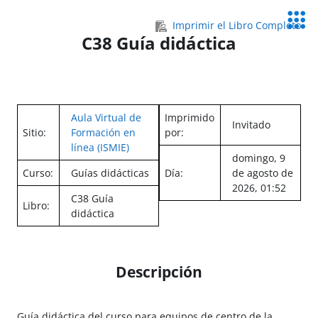
Salta al contenido principal
Servic
Imprimir el Libro Completo
Educa
C38 Guía didáctica
Aula Virtual de
Imprimido
Invitado
Sitio:
Formación en
por:
línea (ISMIE)
domingo, 9
Curso:
Guías didácticas
Día:
de agosto de
2026, 01:52
C38 Guía
Libro:
didáctica
Descripción
Guía didáctica del curso para equipos de centro de la