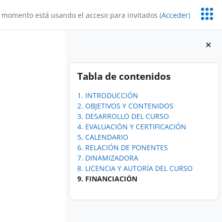
Servic
 momento está usando el acceso para invitados (
Acceder
)
Educa
Bloques
Salta Tabla de contenidos
Tabla de contenidos
1. INTRODUCCIÓN
2. OBJETIVOS Y CONTENIDOS
3. DESARROLLO DEL CURSO
4. EVALUACIÓN Y CERTIFICACIÓN
5. CALENDARIO
6. RELACIÓN DE PONENTES
7. DINAMIZADORA
8. LICENCIA Y AUTORÍA DEL CURSO
9. FINANCIACIÓN