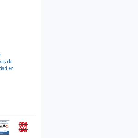
 
as de 
dad en 
ertificación
Buzón