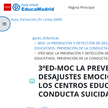
Salta al contenido principal
Página Principal
Aula_Formación_En Línea_ISMIE
Aula Virtual de EducaMadrid:
Aula_Formación_En Línea_ISMIE
Abrir índice del curso
guias_didacticas
MOC LA PREVENCIÓN Y DETECCIÓN DE DES
EDUCATIVOS. PREVENCIÓN DE LA CONDUCTA
3ªED-MOC LA PREVENCIÓN Y DETECCIÓN D
EDUCATIVOS. PREVENCIÓN DE LA CONDUCTA 
3ªED-MOC LA PREV
DESAJUSTES EMOCI
LOS CENTROS EDUC
CONDUCTA SUICIDA